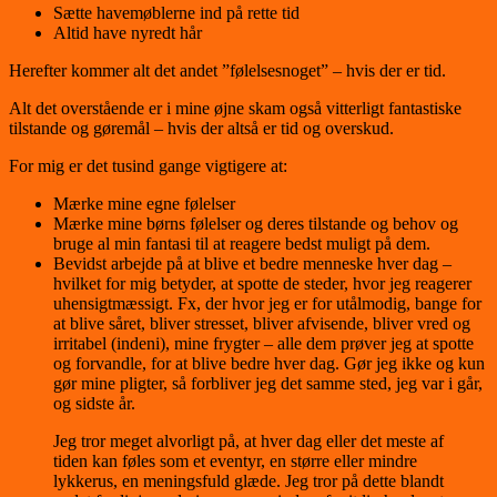
Sætte havemøblerne ind på rette tid
Altid have nyredt hår
Herefter kommer alt det andet ”følelsesnoget” – hvis der er tid.
Alt det overstående er i mine øjne skam også vitterligt fantastiske
tilstande og gøremål – hvis der altså er tid og overskud.
For mig er det tusind gange vigtigere at:
Mærke mine egne følelser
Mærke mine børns følelser og deres tilstande og behov og
bruge al min fantasi til at reagere bedst muligt på dem.
Bevidst arbejde på at blive et bedre menneske hver dag –
hvilket for mig betyder, at spotte de steder, hvor jeg reagerer
uhensigtmæssigt. Fx, der hvor jeg er for utålmodig, bange for
at blive såret, bliver stresset, bliver afvisende, bliver vred og
irritabel (indeni), mine frygter – alle dem prøver jeg at spotte
og forvandle, for at blive bedre hver dag. Gør jeg ikke og kun
gør mine pligter, så forbliver jeg det samme sted, jeg var i går,
og sidste år.
Jeg tror meget alvorligt på, at hver dag eller det meste af
tiden kan føles som et eventyr, en større eller mindre
lykkerus, en meningsfuld glæde. Jeg tror på dette blandt