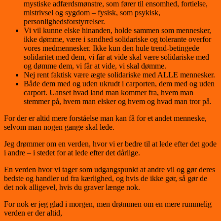
mystiske adfærdsmønstre, som fører til ensomhed, fortielse,
mistrivsel og sygdom – fysisk, som psykisk,
personlighedsforstyrrelser.
Vi vil kunne elske hinanden, holde sammen som mennesker,
ikke dømme, være i sandhed solidariske og tolerante overfor
vores medmennesker. Ikke kun den hule trend-betingede
solidaritet med dem, vi får at vide skal være solidariske med
og dømme dem, vi får at vide, vi skal dømme.
Nej rent faktisk være ægte solidariske med ALLE mennesker.
Både dem med og uden ukrudt i carporten, dem med og uden
carport. Uanset hvad land man kommer fra, hvem man
stemmer på, hvem man elsker og hvem og hvad man tror på.
For der er altid mere forståelse man kan få for et andet menneske,
selvom man nogen gange skal lede.
Jeg drømmer om en verden, hvor vi er bedre til at lede efter det gode
i andre – i stedet for at lede efter det dårlige.
En verden hvor vi tager som udgangspunkt at andre vil og gør deres
bedste og handler ud fra kærlighed, og hvis de ikke gør, så gør de
det nok alligevel, hvis du graver længe nok.
For nok er jeg glad i morgen, men drømmen om en mere rummelig
verden er der altid,