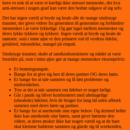
have ro nok til at være et kærligt ikke stresset menneske, der kva
anti-stressen i nogen grad kan være den bedste udgave af sig selv.
Det har ingen værdi at bryde og heale alle de mange sindssyge
traumer, der gives videre fra generation til generation og forhindrer
mennesker i at være lykkelige. Og gør laget mellem mennesker og
deres lykke tykkere og tykkere. Ingen værdi at bryde og heale de
mønstre, som i mine øjne er den primære rod til verdens lidelse,
griskhed, misundelse, mangel på empati.
Sindssyge traumer, skabt af samfundsstrukturer og måder at være
forældre på, som i mine øjne gør at mange mennesker eksempelvis:
Er berøringsangste.
Bange for at give sig hen til deres partner OG deres børn.
Er bange for at tale sammen og få løst problemer og
misforståelser.
Tror at det at tale sammen om følelser er noget farligt.
Går i panik og bliver konfronteret med ubehagelige
(uhealede) følelser, hvis de bruger for lang tid uden afbræk
sammen med deres børn og partner.
Er bange for at anerkende sine egne behov. Og dermed heller
ikke kan anerkende sine børns, samt giver børnene den
videre, at deres ønsker ikke har nogen værdi og at de bare
skal klemme balderne sammen og glæde sig til weekenden,