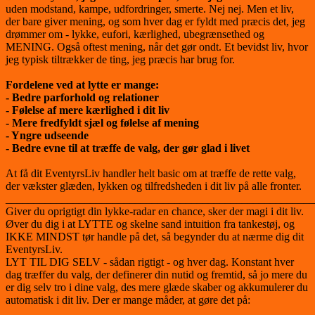
uden modstand, kampe, udfordringer, smerte. Nej nej. Men et liv,
der bare giver mening, og som hver dag er fyldt med præcis det, jeg
drømmer om - lykke, eufori, kærlighed, ubegrænsethed og
MENING. Også oftest mening, når det gør ondt. Et bevidst liv, hvor
jeg typisk tiltrækker de ting, jeg præcis har brug for.
Fordelene ved at lytte er mange:
- Bedre parforhold og relationer
- Følelse af mere kærlighed i dit liv
- Mere fredfyldt sjæl og følelse af mening
- Yngre udseende
- Bedre evne til at træffe de valg, der gør glad i livet
At få dit EventyrsLiv handler helt basic om at træffe de rette valg,
der vækster glæden, lykken og tilfredsheden i dit liv på alle fronter.
_______________________________________________________
Giver du oprigtigt din lykke-radar en chance, sker der magi i dit liv.
Øver du dig i at LYTTE og skelne sand intuition fra tankestøj, og
IKKE MINDST tør handle på det, så begynder du at nærme dig dit
EventyrsLiv.
LYT TIL DIG SELV - sådan rigtigt - og hver dag. Konstant hver
dag træffer du valg, der definerer din nutid og fremtid, så jo mere du
er dig selv tro i dine valg, des mere glæde skaber og akkumulerer du
automatisk i dit liv. Der er mange måder, at gøre det på: