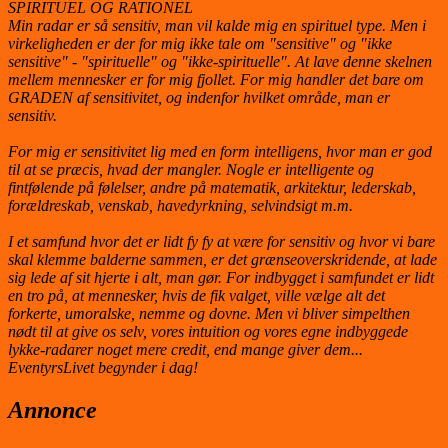
SPIRITUEL OG RATIONEL
Min radar er så sensitiv, man vil kalde mig en spirituel type. Men i
virkeligheden er der for mig ikke tale om "sensitive" og "ikke
sensitive" - "spirituelle" og "ikke-spirituelle". At lave denne skelnen
mellem mennesker er for mig fjollet. For mig handler det bare om
GRADEN af sensitivitet, og indenfor hvilket område, man er
sensitiv.
For mig er sensitivitet lig med en form intelligens, hvor man er god
til at se præcis, hvad der mangler. Nogle er intelligente og
fintfølende på følelser, andre på matematik, arkitektur, lederskab,
forældreskab, venskab, havedyrkning, selvindsigt m.m.
I et samfund hvor det er lidt fy fy at være for sensitiv og hvor vi bare
skal klemme balderne sammen, er det grænseoverskridende, at lade
sig lede af sit hjerte i alt, man gør. For indbygget i samfundet er lidt
en tro på, at mennesker, hvis de fik valget, ville vælge alt det
forkerte, umoralske, nemme og dovne. Men vi bliver simpelthen
nødt til at give os selv, vores intuition og vores egne indbyggede
lykke-radarer noget mere credit, end mange giver dem...
EventyrsLivet begynder i dag!
Annonce