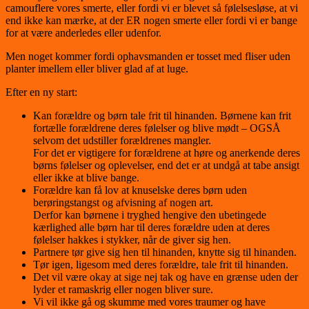
camouflere vores smerte, eller fordi vi er blevet så følelsesløse, at vi
end ikke kan mærke, at der ER nogen smerte eller fordi vi er bange
for at være anderledes eller udenfor.
Men noget kommer fordi ophavsmanden er tosset med fliser uden
planter imellem eller bliver glad af at luge.
Efter en ny start:
Kan forældre og børn tale frit til hinanden. Børnene kan frit
fortælle forældrene deres følelser og blive mødt – OGSÅ
selvom det udstiller forældrenes mangler.
For det er vigtigere for forældrene at høre og anerkende deres
børns følelser og oplevelser, end det er at undgå at tabe ansigt
eller ikke at blive bange.
Forældre kan få lov at knuselske deres børn uden
berøringstangst og afvisning af nogen art.
Derfor kan børnene i tryghed hengive den ubetingede
kærlighed alle børn har til deres forældre uden at deres
følelser hakkes i stykker, når de giver sig hen.
Partnere tør give sig hen til hinanden, knytte sig til hinanden.
Tør igen, ligesom med deres forældre, tale frit til hinanden.
Det vil være okay at sige nej tak og have en grænse uden der
lyder et ramaskrig eller nogen bliver sure.
Vi vil ikke gå og skumme med vores traumer og have