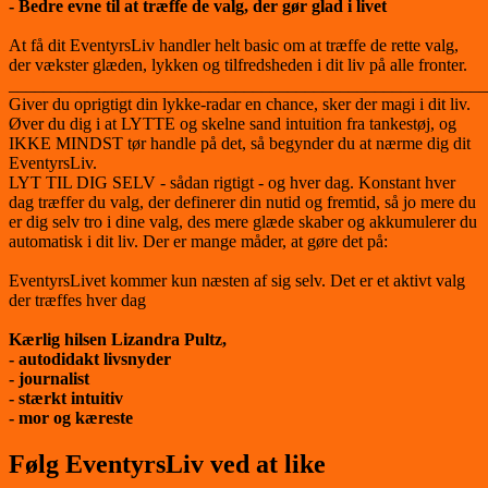
- Bedre evne til at træffe de valg, der gør glad i livet
At få dit EventyrsLiv handler helt basic om at træffe de rette valg,
der vækster glæden, lykken og tilfredsheden i dit liv på alle fronter.
_______________________________________________________
Giver du oprigtigt din lykke-radar en chance, sker der magi i dit liv.
Øver du dig i at LYTTE og skelne sand intuition fra tankestøj, og
IKKE MINDST tør handle på det, så begynder du at nærme dig dit
EventyrsLiv.
LYT TIL DIG SELV - sådan rigtigt - og hver dag. Konstant hver
dag træffer du valg, der definerer din nutid og fremtid, så jo mere du
er dig selv tro i dine valg, des mere glæde skaber og akkumulerer du
automatisk i dit liv. Der er mange måder, at gøre det på:
EventyrsLivet kommer kun næsten af sig selv. Det er et aktivt valg
der træffes hver dag
Kærlig hilsen Lizandra Pultz,
- autodidakt livsnyder
- journalist
- stærkt intuitiv
- mor og kæreste
Følg EventyrsLiv ved at like