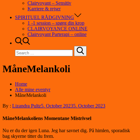
Clairvoyant – Sensitiv
Karriere & rejser
SPIRITUEL RÅDGIVNING
1 -1 session – spørg din krop
CLAIRVOYANCE ONLINE
Clairvoyant Parterapi – online
Search
for:
MåneMelankoli
Home
Alle mine eventyr
MåneMelankoli
By :
Lizandra Pultz
5. October 2023
5. October 2023
MåneMelankoliens Momentane Mistrivsel
Nu er du der igen Luna. Jeg har savnet dig. På himlen, sporadisk
bag skyerne titter du frem.