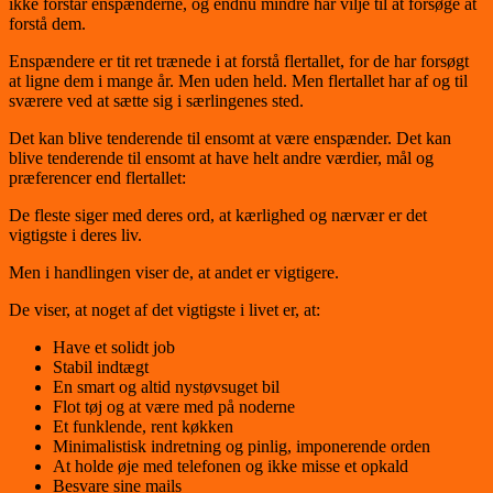
ikke forstår enspænderne, og endnu mindre har vilje til at forsøge at
forstå dem.
Enspændere er tit ret trænede i at forstå flertallet, for de har forsøgt
at ligne dem i mange år. Men uden held. Men flertallet har af og til
sværere ved at sætte sig i særlingenes sted.
Det kan blive tenderende til ensomt at være enspænder. Det kan
blive tenderende til ensomt at have helt andre værdier, mål og
præferencer end flertallet:
De fleste siger med deres ord, at kærlighed og nærvær er det
vigtigste i deres liv.
Men i handlingen viser de, at andet er vigtigere.
De viser, at noget af det vigtigste i livet er, at:
Have et solidt job
Stabil indtægt
En smart og altid nystøvsuget bil
Flot tøj og at være med på noderne
Et funklende, rent køkken
Minimalistisk indretning og pinlig, imponerende orden
At holde øje med telefonen og ikke misse et opkald
Besvare sine mails