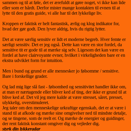
sammen og til at føle, det er ærefuldt at gøre noget, vi ikke kan lide
eller som er hårdt. Derfor mister mange kontakten til evnen til at
lytte til den gratis guide, vi alle har til det lykkelige liv.
Kroppen er faktisk er helt fantastisk, ærlig og klog indikator for,
hvad der gør godt. Den lyver aldrig, hvis du rigtig lytter.
Det at være særlig sensitiv er lidt et moderne begreb. Hver femte er
særligt sensitiv. Det er jeg også. Dette kan være en stor fordel, da
sensitive tit er gode til at mærke sig selv. Ligesom det kan være en
fordel at have clairvoyante evner, hvilket i virkeligheden bare er en
ekstra udviklet form for intuition.
Men i bund og grund er alle mennesker jo følsomme / sensitive.
Bare i forskellige grader.
Og lad mig lige slå fast - følsomhed og sensitivitet handler ikke om,
at man er nærtagende eller bliver ked af ting, der ikke er grund til at
blive ked af. Det vil jeg mere kalde at være stresset, såret, presset,
ulykkelig, overstimuleret.
Jeg taler om den menneskelige urkraftige egenskab, det er at være i
stand til at afkode og mærke sine omgivelser ned til mindste detalje,
og se tingene, som de reelt er. Og mærke de energier og guidinger,
der rent faktisk konstant omgiver dig og vejleder dig.
styrk din lykkeradar