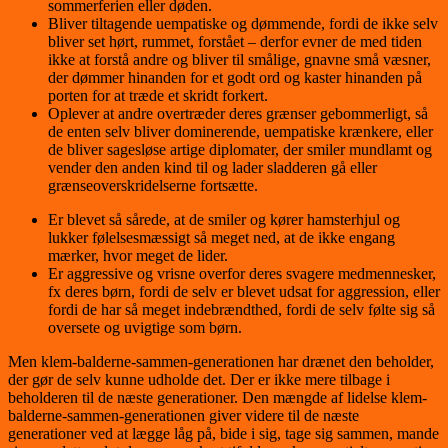
sommerferien eller døden.
Bliver tiltagende uempatiske og dømmende, fordi de ikke selv
bliver set hørt, rummet, forstået – derfor evner de med tiden
ikke at forstå andre og bliver til smålige, gnavne små væsner,
der dømmer hinanden for et godt ord og kaster hinanden på
porten for at træde et skridt forkert.
Oplever at andre overtræder deres grænser gebommerligt, så
de enten selv bliver dominerende, uempatiske krænkere, eller
de bliver sagesløse artige diplomater, der smiler mundlamt og
vender den anden kind til og lader sladderen gå eller
grænseoverskridelserne fortsætte.
Er blevet så sårede, at de smiler og kører hamsterhjul og
lukker følelsesmæssigt så meget ned, at de ikke engang
mærker, hvor meget de lider.
Er aggressive og vrisne overfor deres svagere medmennesker,
fx deres børn, fordi de selv er blevet udsat for aggression, eller
fordi de har så meget indebrændthed, fordi de selv følte sig så
oversete og uvigtige som børn.
Men klem-balderne-sammen-generationen har drænet den beholder,
der gør de selv kunne udholde det. Der er ikke mere tilbage i
beholderen til de næste generationer. Den mængde af lidelse klem-
balderne-sammen-generationen giver videre til de næste
generationer ved at lægge låg på, bide i sig, tage sig sammen, mande