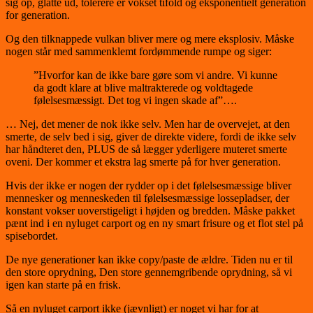
sig op, glatte ud, tolerere er vokset tifold og eksponentielt generation
for generation.
Og den tilknappede vulkan bliver mere og mere eksplosiv. Måske
nogen står med sammenklemt fordømmende rumpe og siger:
”Hvorfor kan de ikke bare gøre som vi andre. Vi kunne
da godt klare at blive maltrakterede og voldtagede
følelsesmæssigt. Det tog vi ingen skade af”….
… Nej, det mener de nok ikke selv. Men har de overvejet, at den
smerte, de selv bed i sig, giver de direkte videre, fordi de ikke selv
har håndteret den, PLUS de så lægger yderligere muteret smerte
oveni. Der kommer et ekstra lag smerte på for hver generation.
Hvis der ikke er nogen der rydder op i det følelsesmæssige bliver
mennesker og menneskeden til følelsesmæssige lossepladser, der
konstant vokser uoverstigeligt i højden og bredden. Måske pakket
pænt ind i en nyluget carport og en ny smart frisure og et flot stel på
spisebordet.
De nye generationer kan ikke copy/paste de ældre. Tiden nu er til
den store oprydning, Den store gennemgribende oprydning, så vi
igen kan starte på en frisk.
Så en nyluget carport ikke (jævnligt) er noget vi har for at