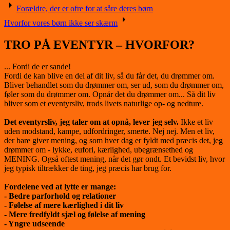
Post
Forældre, der er ofre for at såre deres børn
navigation
Hvorfor vores børn ikke ser skærm
TRO PÅ EVENTYR – HVORFOR?
... Fordi de er sande!
Fordi de kan blive en del af dit liv, så du får det, du drømmer om.
Bliver behandlet som du drømmer om, ser ud, som du drømmer om,
føler som du drømmer om. Opnår det du drømmer om... Så dit liv
bliver som et eventyrsliv, trods livets naturlige op- og nedture.
Det eventyrsliv, jeg taler om at opnå, lever jeg selv.
Ikke et liv
uden modstand, kampe, udfordringer, smerte. Nej nej. Men et liv,
der bare giver mening, og som hver dag er fyldt med præcis det, jeg
drømmer om - lykke, eufori, kærlighed, ubegrænsethed og
MENING. Også oftest mening, når det gør ondt. Et bevidst liv, hvor
jeg typisk tiltrækker de ting, jeg præcis har brug for.
Fordelene ved at lytte er mange:
- Bedre parforhold og relationer
- Følelse af mere kærlighed i dit liv
- Mere fredfyldt sjæl og følelse af mening
- Yngre udseende