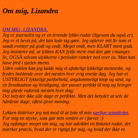
Om mig, Lizandra
OM MIG, LIZANDRA.
Jeg er journalist og er en levende lykke-radar (ligesom du også er).
Jeg er et bevis på, det kan lade sig gøre. Jeg oplever mit liv som et
sandt eventyr på godt og ondt. Meget ondt, men KLART mest godt.
Jeg insisterer på, at lykken KAN fylde mere end den gør i manges
liv, OGSÅ selvom ulykkerne i perioder ramler ned over os. Man kan
have fred i sjælen imens.
Uden vaklen kan jeg kalde mig et ufatteligt lykkeligt menneske, og
frydes boblende over det næsten hver evig eneste dag. Jeg har et
USTYRLIGT lykkeligt parforhold, ungdommeligt krop og sind, og
en livssituation og livstilgang, der passer perfekt til mig og bringer
mig glæde euforisk næsten hver dag.
Det betyder ikke alle dage er perfekte. Men det betyder at selv de
hårdeste dage, oftest giver mening.
Lykken tilskriver jeg mit mod til at lytte til min
særlige sensitivitet
.
For mig en styrke, som gør min verden er i farver :)
Jeg opfanger meget om mig, og har udviklet en fintunet radar, der
mærker præcis, hvad der er rigtigt for mig, og hvad der ikke er.