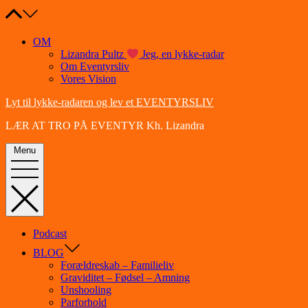
Skip
to
content
OM
Lizandra Pultz
Jeg, en lykke-radar
Om Eventyrsliv
Vores Vision
Lyt til lykke-radaren og lev et EVENTYRSLIV
LÆR AT TRO PÅ EVENTYR Kh. Lizandra
Menu
Podcast
BLOG
Forældreskab – Familieliv
Graviditet – Fødsel – Amning
Unshooling
Parforhold