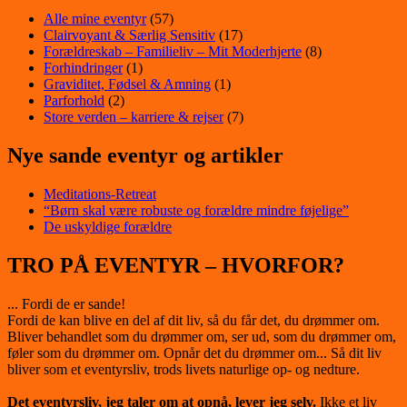
Alle mine eventyr
(57)
Clairvoyant & Særlig Sensitiv
(17)
Forældreskab – Familieliv – Mit Moderhjerte
(8)
Forhindringer
(1)
Graviditet, Fødsel & Amning
(1)
Parforhold
(2)
Store verden – karriere & rejser
(7)
Nye sande eventyr og artikler
Meditations-Retreat
“Børn skal være robuste og forældre mindre føjelige”
De uskyldige forældre
TRO PÅ EVENTYR – HVORFOR?
... Fordi de er sande!
Fordi de kan blive en del af dit liv, så du får det, du drømmer om.
Bliver behandlet som du drømmer om, ser ud, som du drømmer om,
føler som du drømmer om. Opnår det du drømmer om... Så dit liv
bliver som et eventyrsliv, trods livets naturlige op- og nedture.
Det eventyrsliv, jeg taler om at opnå, lever jeg selv.
Ikke et liv