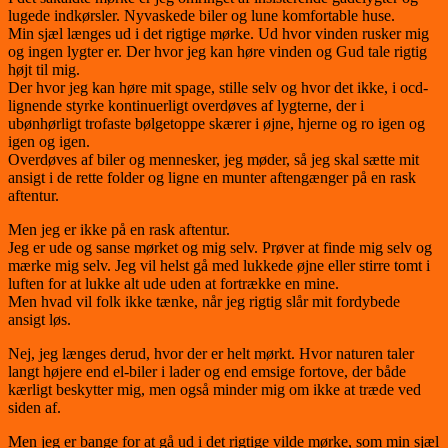
lugede indkørsler. Nyvaskede biler og lune komfortable huse.
Min sjæl længes ud i det rigtige mørke. Ud hvor vinden rusker mig
og ingen lygter er. Der hvor jeg kan høre vinden og Gud tale rigtig
højt til mig.
Der hvor jeg kan høre mit spage, stille selv og hvor det ikke, i ocd-
lignende styrke kontinuerligt overdøves af lygterne, der i
ubønhørligt trofaste bølgetoppe skærer i øjne, hjerne og ro igen og
igen og igen.
Overdøves af biler og mennesker, jeg møder, så jeg skal sætte mit
ansigt i de rette folder og ligne en munter aftengænger på en rask
aftentur.
Men jeg er ikke på en rask aftentur.
Jeg er ude og sanse mørket og mig selv. Prøver at finde mig selv og
mærke mig selv. Jeg vil helst gå med lukkede øjne eller stirre tomt i
luften for at lukke alt ude uden at fortrække en mine.
Men hvad vil folk ikke tænke, når jeg rigtig slår mit fordybede
ansigt løs.
Nej, jeg længes derud, hvor der er helt mørkt. Hvor naturen taler
langt højere end el-biler i lader og end emsige fortove, der både
kærligt beskytter mig, men også minder mig om ikke at træde ved
siden af.
Men jeg er bange for at gå ud i det rigtige vilde mørke, som min sjæl