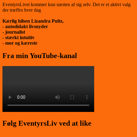
EventyrsLivet kommer kun næsten af sig selv. Det er et aktivt valg
der træffes hver dag
Kærlig hilsen Lizandra Pultz,
- autodidakt livsnyder
- journalist
- stærkt intuitiv
- mor og kæreste
Fra min YouTube-kanal
Følg EventyrsLiv ved at like