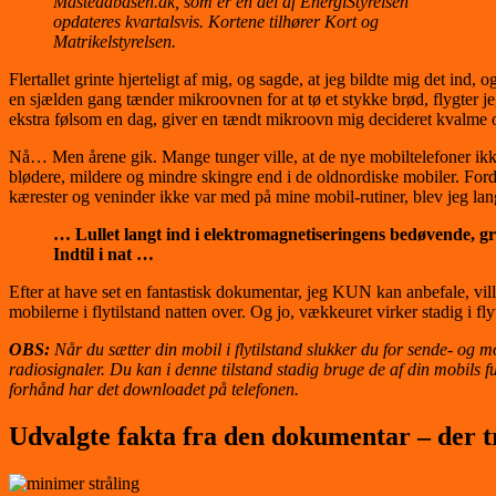
Mastedabasen.dk, som er en del af EnergiStyrelsen
opdateres kvartalsvis. Kortene tilhører Kort og
Matrikelstyrelsen.
Flertallet grinte hjerteligt af mig, og sagde, at jeg bildte mig det in
en sjælden gang tænder mikroovnen for at tø et stykke brød, flygter 
ekstra følsom en dag, giver en tændt mikroovn mig decideret kvalme og
Nå… Men årene gik. Mange tunger ville, at de nye mobiltelefoner ikke
blødere, mildere og mindre skingre end i de oldnordiske mobiler. Fordi
kærester og veninder ikke var med på mine mobil-rutiner, blev jeg la
… Lullet langt ind i elektromagnetiseringens bedøvende, gr
Indtil i nat …
Efter at have set en fantastisk dokumentar, jeg KUN kan anbefale, ville
mobilerne i flytilstand natten over. Og jo, vækkeuret virker stadig i fly
OBS:
Når du sætter din mobil i flytilstand slukker du for sende- og mo
radiosignaler. Du kan i denne tilstand stadig bruge de af din mobils f
forhånd har det downloadet på telefonen.
Udvalgte fakta fra den dokumentar – der t