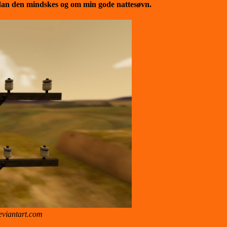
rdan den mindskes og om min gode nattesøvn.
Deviantart.com