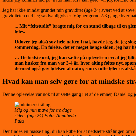
Jeg har ikke mindst grundet min graviditet (uge 24) svært ved at sove,
graviditeten end jeg sædvanligvis er. Vågner gerne 2-3 gange hver nat
.
.. Mit “feltstudie” bragte mig for en stund tilbage til en 
føles.
Udover jeg altså sov hele natten i nat, havde jeg, da jeg sl
sommerdag. En følelse, det er meget længe siden, jeg har 
… De bedste ord, jeg kan sætte på oplevelsen er: at jeg følt
man husker fra man var 3-4 år, hvor alting føltes nyt, spæ
dermed også gav følelsen af natur, som vi ofte føler os afskå
Hvad kan man selv gøre for at
mindske str
Denne oplevelse var nok til at sætte gang i et af de emner, Daniel og 
Mig og min mave for tre dage
siden. (uge 24) Foto: Annabella
Pultz
Der findes en masse ting, du kan købe for at nedsætte strålingen om 