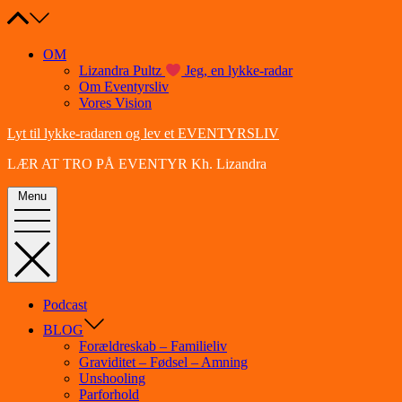
Skip
to
content
OM
Lizandra Pultz
Jeg, en lykke-radar
Om Eventyrsliv
Vores Vision
Lyt til lykke-radaren og lev et EVENTYRSLIV
LÆR AT TRO PÅ EVENTYR Kh. Lizandra
Menu
Podcast
BLOG
Forældreskab – Familieliv
Graviditet – Fødsel – Amning
Unshooling
Parforhold