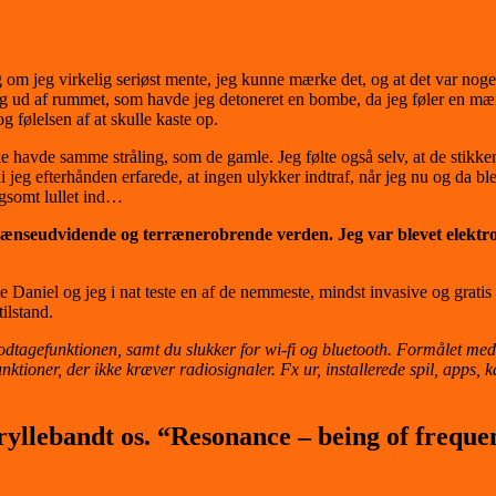
d, og om jeg virkelig seriøst mente, jeg kunne mærke det, og at det var n
jeg ud af rummet, som havde jeg detoneret en bombe, da jeg føler en mæ
 følelsen af at skulle kaste op.
 havde samme stråling, som de gamle. Jeg følte også selv, at de stikke
 jeg efterhånden erfarede, at ingen ulykker indtraf, når jeg nu og da b
ngsomt lullet ind…
ænseudvidende og terrænerobrende verden. Jeg var blevet elektroma
 Daniel og jeg i nat teste en af de nemmeste, mindst invasive og gratis 
tilstand.
dtagefunktionen, samt du slukker for wi-fi og bluetooth. Formålet med det
unktioner, der ikke kræver radiosignaler. Fx ur, installerede spil, app
ryllebandt os.
“Resonance – being of freque