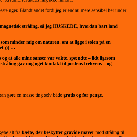
neste uger. Blandt andet fordi jeg er endnu mere sensibel her under
ektromagnetisk stråling, så jeg HUSKEDE, hvordan bart land
o, som minder mig om naturen, om at ligge i solen på en
et ;)) …
s og at alle mine sanser var vakte, spændte – lidt ligesom
tråling gav mig øget kontakt til jordens frekvens – og
u kan gøre en masse ting selv både
gratis og for penge.
købe alt fra
bælte, der beskytter gravide maver
mod stråling til