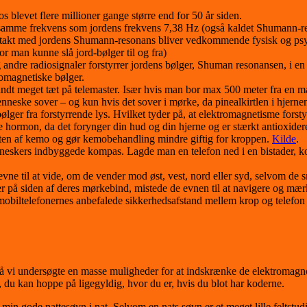
os blevet flere millioner gange større end for 50 år siden.
samme frekvens som jordens frekvens 7,38 Hz (også kaldet Shumann-r
ntakt med jordens Shumann-resonans bliver vedkommende fysisk og psyki
or man kunne slå jord-bølger til og fra)
andre radiosignaler forstyrrer jordens bølger, Shuman resonansen, i e
romagnetiske bølger.
undt meget tæt på telemaster. Især hvis man bor max 500 meter fra en m
neske sover – og kun hvis det sover i mørke, da pinealkirtlen i hjernen
ølger fra forstyrrende lys. Hvilket tyder på, at elektromagnetisme forsty
e hormon, da det forynger din hud og din hjerne og er stærkt antioxi
kten af kemo og gør kemobehandling mindre giftig for kroppen.
Kilde
.
eskers indbyggede kompas. Lagde man en telefon ned i en bistader, kom 
vne til at vide, om de vender mod øst, vest, nord eller syd, selvom de
 på siden af deres mørkebind, mistede de evnen til at navigere og mær
obiltelefonernes anbefalede sikkerhedsafstand mellem krop og telefon sj
sk. Så vi undersøgte en masse muligheder for at indskrænke de elektromagn
 du kan hoppe på ligegyldig, hvor du er, hvis du blot har koderne.
in gode nattesøvn i nat. Selvom en nats søvn er et meget lille feltstudi