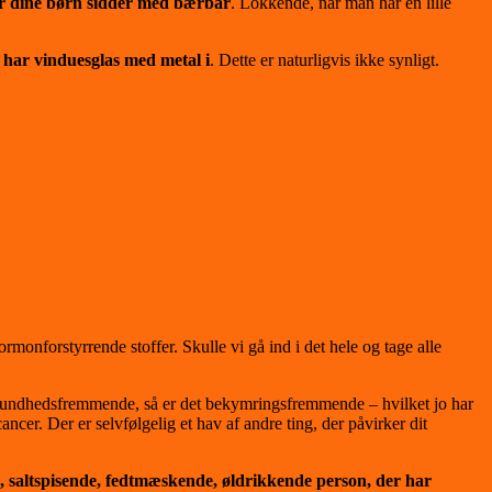
ller dine børn sidder med bærbar
. Lokkende, når man har en lille
g har vinduesglas med metal i
. Dette er naturligvis ikke synligt.
monforstyrrende stoffer. Skulle vi gå ind i det hele og tage alle
være sundhedsfremmende, så er det bekymringsfremmende – hvilket jo har
cancer. Der er selvfølgelig et hav af andre ting, der påvirker dit
e, saltspisende, fedtmæskende, øldrikkende person, der har