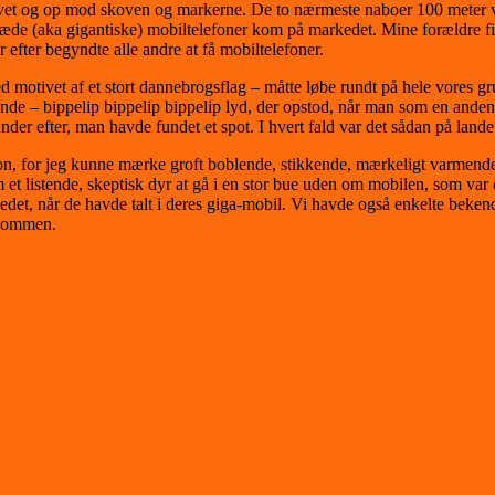
l havet og op mod skoven og markerne. De to nærmeste naboer 100 meter
pæde (aka gigantiske) mobiltelefoner kom på markedet. Mine forældre fi
 efter begyndte alle andre at få mobiltelefoner.
d motivet af et stort dannebrogsflag – måtte løbe rundt på hele vores g
erende – bippelip bippelip bippelip lyd, der opstod, når man som en ande
r efter, man havde fundet et spot. I hvert fald var det sådan på lande
n, for jeg kunne mærke groft boblende, stikkende, mærkeligt varmende s
m et listende, skeptisk dyr at gå i en stor bue uden om mobilen, som v
det, når de havde talt i deres giga-mobil. Vi havde også enkelte bekend
 lommen.