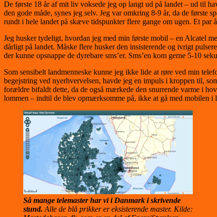
De første 18 år af mit liv voksede jeg op langt ud på landet – ud ti
den gode måde, synes jeg selv. Jeg var omkring 8-9 år, da de første s
rundt i hele landet på skæve tidspunkter flere gange om ugen. Et par år
Jeg husker tydeligt, hvordan jeg med min første mobil – en Alcatel me
dårligt på landet. Måske flere husker den insisterende og ivrigt puls
der kunne opsnappe de dyrebare sms’er. Sms’en kom gerne 5-10 sekunde
Som sensibelt landmenneske kunne jeg ikke lide at røre ved min telefo
begejstring ved nyerhvervelsen, havde jeg en impuls i kroppen til, so
forældre bifaldt dette, da de også mærkede den snurrende varme i hove
lommen – indtil de blev opmærksomme på, ikke at gå med mobilen i
Så mange telemaster har vi i Danmark i skrivende
stund.
Alle de blå prikker er eksisterende master. Kilde: