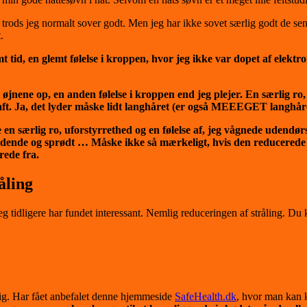
 trods jeg normalt sover godt. Men jeg har ikke sovet særlig godt de se
.
glemt tid, en glemt følelse i kroppen, hvor jeg ikke var dopet af el
og øjnene op, en anden følelse i kroppen end jeg plejer. En særlig r
haft. Ja, det lyder måske lidt langhåret (er også MEEEGET langhår
e en særlig ro, uforstyrrethed og en følelse af, jeg vågnede udendør
ndende og sprødt … Måske ikke så mærkeligt, hvis den reducerede s
rede fra.
åling
jeg tidligere har fundet interessant. Nemlig reduceringen af stråling. D
dig. Har fået anbefalet denne hjemmeside
SafeHealth.dk
, hvor man kan 