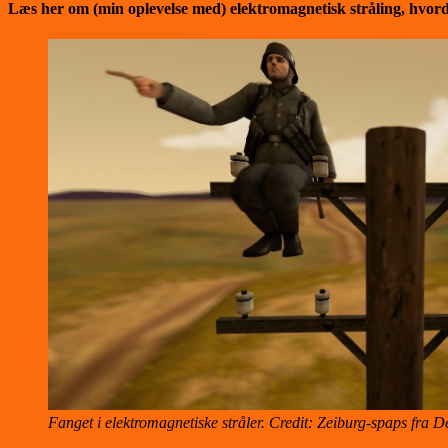
Læs her om (min oplevelse med) elektromagnetisk stråling, hvo
Fanget i elektromagnetiske stråler. Credit: Zeiburg-spaps fra 