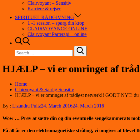
Clairvoyant – Sensitiv
Karriere & rejser
SPIRITUEL RÅDGIVNING
1 -1 session – spørg din krop
CLAIRVOYANCE ONLINE
Clairvoyant Parterapi – online
Search
for:
HJÆLP – vi er omringet af trå
Home
Clairvoyant & Særlig Sensitiv
HJÆLP – vi er omringet af trådløst netværk!! GODT NYT: du k
By :
Lizandra Pultz
24. March 2016
24. March 2016
Wow … Prøv at sætte din og din eventuelle sengekammerats mobil i
På 50 år er den elektromagnetiske stråling, vi omgives af blevet fl