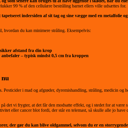
, og som senere kan bruges til at have liggende i skødet, når du e
kker 99 % af den cellulære bestråling barnet ellers ville udsættes for.
t
tapetseret indersiden af sit tag og sine vægge med en metalfolie o
til, hvordan du kan minimere stråling. Eksempelvis:
i sikker afstand fra din krop
v anbefaler – typisk mindst 0,5 cm fra kroppen
e
nu
 Pesticider i mad og afgrøder, dyremishandling, stråling, medicin og hor
e på det vi frygter, at det får den modsatte effekt, og i stedet for at 
itet eller cancer blot fordi, der står en telemast, så skulle alle jo have 
aktorer, der gør du kan blive oldgammel, selvom du er en storrygend