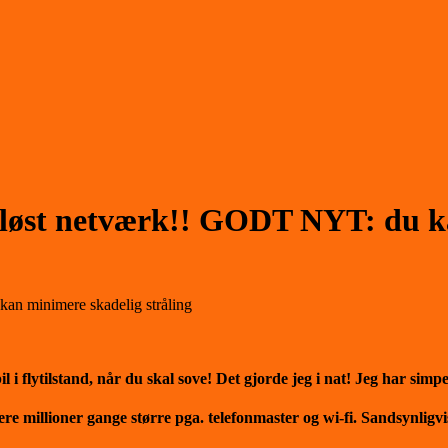
dløst netværk!! GODT NYT: du ka
an minimere skadelig stråling
 flytilstand, når du skal sove! Det gjorde jeg i nat! Jeg har simp
ere millioner gange større pga. telefonmaster og wi-fi.
Sandsynligvi