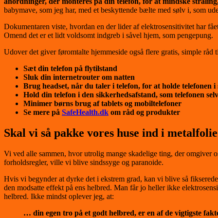
anordninger, der monteres på din telefon, for at mindske stråling
babymave, som jeg har, med et beskyttende bælte med sølv i, som udelu
Dokumentaren viste, hvordan en der lider af elektrosensitivitet har fåe
Omend det er et lidt voldsomt indgreb i såvel hjem, som pengepung.
Udover det giver føromtalte hjemmeside også flere gratis, simple råd 
Sæt din telefon på flytilstand
Sluk din internetrouter om natten
Brug headset, når du taler i telefon, for at holde telefonen 
Hold din telefon i den sikkerhedsafstand, som telefonen sel
Minimer børns brug af tablets og mobiltelefoner
Se mere på
SafeHealth.dk
om råd og produkter
Skal vi så
pakke vores huse ind i metalfoli
Vi ved alle sammen, hvor utrolig mange skadelige ting, der omgiver os.
forholdsregler, ville vi blive sindssyge og paranoide.
Hvis vi begynder at dyrke det i ekstrem grad, kan vi blive så fiksered
den modsatte effekt på ens helbred. Man får jo heller ikke elektrosensitiv
helbred. Ikke mindst oplever jeg, at:
… din egen tro på et godt helbred, er en af de vigtigste f