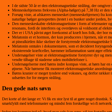
I de sidste 50 år er den elektromagnetiske stråling, der omgiver 
Menneskehjernens frekvens (Alpha-bølger) på 7,38 Hz er den 
Forsøg viste, at afskæres mennesket (menneskehjernen) fra ko
naturlige bølger genoprettes (testet i en bunker under jorden, hv
Den menneskeskabte elektromagnetisme i form af telemaster og 
resonans, fordi de interferes og overdøves så voldsomt af elekt
Der er i USA påvist øget forekomst af kræft hos folk, der bor r
Melatonin er et hormon, der kun produceres i hjernen, når et men
at pinealkirtlen ikke skelner de forstyrrende elektromagnetiske b
Melatonin omtales i dokumentaren, som et decideret foryngend
eksisterende kræftceller, hæmmer inflammation samt øger effe
Undersøgelser viste at elektromagnetisme forstyrrer dyr og menn
vendte tilbage til staderne uden mobiltelefoner i.
Undersøgelserne med børns indre kompas viste, at børn har en e
øjnene. Når børnene fik monteret elektromagnetiske anordninger
Børns kranier er meget tyndere end voksnes, og derfor rækker m
udsættes for for megen stråling.
Den
gode nats søvn
Det korte af det lange er: Vi fik en stor lyst til at gøre noget drasti
smækfyldt med telefonmaster og mindst fem forskellige wi-fi netværk,
Inden jeg kommer ind på, hvad man selv kan gøre, vil jeg fortælle om m