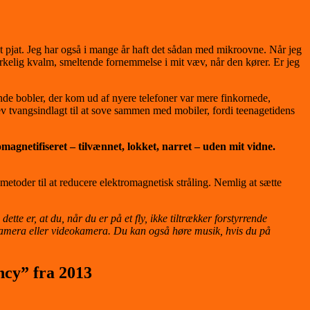
oget pjat. Jeg har også i mange år haft det sådan med mikroovne. Når jeg
rkelig kvalm, smeltende fornemmelse i mit væv, når den kører. Er jeg
nde bobler, der kom ud af nyere telefoner var mere finkornede,
lev tvangsindlagt til at sove sammen med mobiler, fordi teenagetidens
gnetifiseret – tilvænnet, lokket, narret – uden mit vidne.
metoder til at reducere elektromagnetisk stråling. Nemlig at sætte
te er, at du, når du er på et fly, ikke tiltrækker forstyrrende
s, kamera eller videokamera. Du kan også høre musik, hvis du på
ncy”
fra 2013