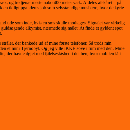
 væk, og tredjenærmeste nabo 400 meter væk. Aldeles afskåret – på
k en tidligt pga. deres job som selvstændige musikere, hvor de kørte
rund ude som inde, hvis en sms skulle modtages. Signalet var virkelig
n guldsøgende alkymist, nærmede sig målet: At finde et gyldent spot,
t.
tråler, der bankede ud af mine første telefoner. Så trods min
ar den et mini-Tjernobyl. Og jeg ville IKKE sove i rum med den. Mine
te, der havde døjet med følelsesløshed i det ben, hvor mobilen lå i