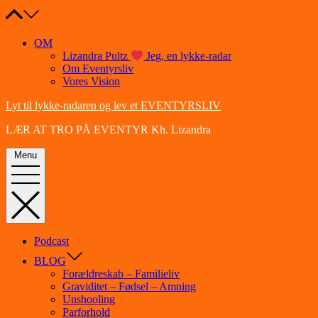
Skip
to
content
OM
Lizandra Pultz
Jeg, en lykke-radar
Om Eventyrsliv
Vores Vision
Lyt til lykke-radaren og lev et EVENTYRSLIV
LÆR AT TRO PÅ EVENTYR Kh. Lizandra
Menu
Podcast
BLOG
Forældreskab – Familieliv
Graviditet – Fødsel – Amning
Unshooling
Parforhold