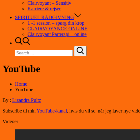
Clairvoyant – Sensitiv
Karriere & rejser
SPIRITUEL RÅDGIVNING
1 -1 session – spørg din krop
CLAIRVOYANCE ONLINE
Clairvoyant Parterapi – online
Search
for:
YouTube
Home
YouTube
By :
Lizandra Pultz
Subscribe til min
YouTube-kanal
, hvis du vil se, når jeg laver nye vi
Videoer