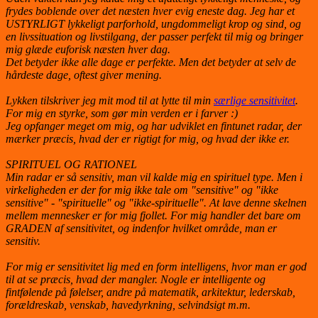
frydes boblende over det næsten hver evig eneste dag. Jeg har et
USTYRLIGT lykkeligt parforhold, ungdommeligt krop og sind, og
en livssituation og livstilgang, der passer perfekt til mig og bringer
mig glæde euforisk næsten hver dag.
Det betyder ikke alle dage er perfekte. Men det betyder at selv de
hårdeste dage, oftest giver mening.
Lykken tilskriver jeg mit mod til at lytte til min
særlige sensitivitet
.
For mig en styrke, som gør min verden er i farver :)
Jeg opfanger meget om mig, og har udviklet en fintunet radar, der
mærker præcis, hvad der er rigtigt for mig, og hvad der ikke er.
SPIRITUEL OG RATIONEL
Min radar er så sensitiv, man vil kalde mig en spirituel type. Men i
virkeligheden er der for mig ikke tale om "sensitive" og "ikke
sensitive" - "spirituelle" og "ikke-spirituelle". At lave denne skelnen
mellem mennesker er for mig fjollet. For mig handler det bare om
GRADEN af sensitivitet, og indenfor hvilket område, man er
sensitiv.
For mig er sensitivitet lig med en form intelligens, hvor man er god
til at se præcis, hvad der mangler. Nogle er intelligente og
fintfølende på følelser, andre på matematik, arkitektur, lederskab,
forældreskab, venskab, havedyrkning, selvindsigt m.m.