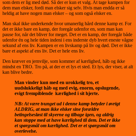
som dem er lig med død. Så der er kun et valg. At tage kampen for
dem man elsker, fordi man elsker sig selv. Hvis man endda er så
heldig at have nogen man elsker – og som også elsker en.
Man skal ikke underkende hvor umanerlig hård denne kamp er. For
det er ikke bare en kamp, der foregår udenfor en, som man kan
pause for, når det bliver for meget. Det er en kamp, der foregår både
udenfor én og hele tiden indeni i ens inderste dyb hvert eneste vågne
sekund af ens liv. Kampen er en livskamp på liv og død. Det er ikke
bare et aspekt af ens liv. Det er hele ens liv.
Den kræver en jernvilje, som kommer af kærlighed, håb og ikke
mindst en TRO. Tro på, at der er et lys et sted. Et lys, der viser, at alt
kan blive bedre.
Man vinder kun med en urokkelig tro, et
uudslukkeligt håb og med evig, enorm, opslugende,
evigt frempiblende kærlighed i sit hjerte.
NB: At være tvunget ud i denne kamp betyder i øvrigt
ALDRIG, at man ikke elsker sine forældre
betingelsesløst til skyerne og tilbage igen, og aldrig
kan stoppe med at have kærlighed til dem. Det er ikke
et spørgsmål om kærlighed. Det er et spørgsmål om
overlevelse.