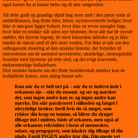
også barnet fra at kunne betro sig til sine omgivelser.
Alt dette godt og grundigt skjult bag store smil i den pæne ende af
middelklassen, bag flotte biler, lækre, nyrenovererede boliger, hvor
ikke et støvgran ligger forkert, hvor ikke en revne mangler fuge,
hvor ikke en krukke står uden nye blomster, hvor alle har de nyeste
møbler, det dyreste legetøj, de mest luksuriøse løbesko og ja ikke
mindst de største smil til den store verden. For ikke at tale om den
velbegavede dosering af den smukke historie, der fortælles til
omverdenen om de nærmest uovertrufne, utrættelige, omsorgsfulde
forældre med hjerterne på rette sted, og det evigt krævende,
utaknemmelige balladebarn.
Den smukke historie om det flotte forælderskab mærker kun de
forbløffede lyttere, men aldrig barnet selv.
Kun når du er helt tæt på – når du er inderst inde i
orkanens øje – står du ensomt og ser og mærker
det, som ingen andre kan se, og ingen andre kan
mærke. Du står paralyseret i stilheden og fanget i
ubrydelige lænker, fordi hvis du så meget, som
rykker din krop en tomme, så bliver du slynget
tilbage ind i midten, både af orkanen, men også af
alle orkanens rekvisitter i form af mennesker,
sofaer, og pengegaver, som klasker dig tilbage til din
plads. Fordi INGEN andre tror dig. Din eneste vej