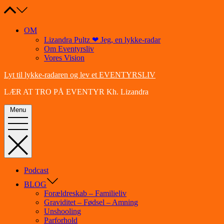
Skip
to
content
OM
Lizandra Pultz ❤ Jeg, en lykke-radar
Om Eventyrsliv
Vores Vision
Lyt til lykke-radaren og lev et EVENTYRSLIV
LÆR AT TRO PÅ EVENTYR Kh. Lizandra
Menu
Podcast
BLOG
Forældreskab – Familieliv
Graviditet – Fødsel – Amning
Unshooling
Parforhold