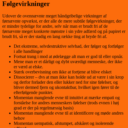
Følgevirkninger
Udover de ovennævnte meget håndgribelige virkninger af
førnævnte opvækst, er der alle de mere subtile følgevirkninger, der
er mindre tydelige for andre, selv når man er brudt fri af de
førnævnte meget konkrete mønstre i sin ydre adfærd og på papiret er
brudt fri, så er der stadig en lang række ting at bryde fri af.
Det ekstreme, selvdestruktive selvhad, der følger og forfølger
i alle handlinger
Fortsat trang i mod at ødelægge alt man er god til eller opnår.
Mene man er et dårligt og dybt uværdigt menneske, der ikke
er værd at elske.
Stærk overbevisning om ikke at fortjene at blive elsket
Dissocierer – dvs at man ikke kan holde ud at være i sin krop
og derfor forlader den eller lukker ned for sine følelser, og
bliver dermed fjern og ukontaktbar, hvilket igen fører til de
efterfølgende punkter.
Momentan manglende evne til intuitivt at mærke empati og
forståelse for andres menneskers følelser (trods evnen i høj
grad er der på regelmæssig basis)
Momentan manglende evne til at identificere og møde andres
behov
Momentan uempatisk, afstumpet, afskåret og isolerende