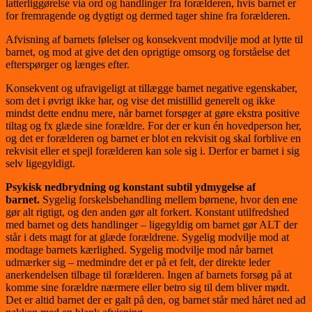
latterliggørelse via ord og handlinger fra forælderen, hvis barnet er
for fremragende og dygtigt og dermed tager shine fra forælderen.
Afvisning af barnets følelser og konsekvent modvilje mod at lytte til
barnet, og mod at give det den oprigtige omsorg og forståelse det
efterspørger og længes efter.
Konsekvent og ufravigeligt at tillægge barnet negative egenskaber,
som det i øvrigt ikke har, og vise det mistillid generelt og ikke
mindst dette endnu mere, når barnet forsøger at gøre ekstra positive
tiltag og fx glæde sine forældre. For der er kun én hovedperson her,
og det er forælderen og barnet er blot en rekvisit og skal forblive en
rekvisit eller et spejl forælderen kan sole sig i. Derfor er barnet i sig
selv ligegyldigt.
Psykisk nedbrydning og konstant subtil ydmygelse af
barnet.
Sygelig forskelsbehandling mellem børnene, hvor den ene
gør alt rigtigt, og den anden gør alt forkert. Konstant utilfredshed
med barnet og dets handlinger – ligegyldig om barnet gør ALT der
står i dets magt for at glæde forældrene. Sygelig modvilje mod at
modtage barnets kærlighed. Sygelig modvilje mod når barnet
udmærker sig – medmindre det er på et felt, der direkte leder
anerkendelsen tilbage til forælderen. Ingen af barnets forsøg på at
komme sine forældre nærmere eller betro sig til dem bliver mødt.
Det er altid barnet der er galt på den, og barnet står med håret ned ad