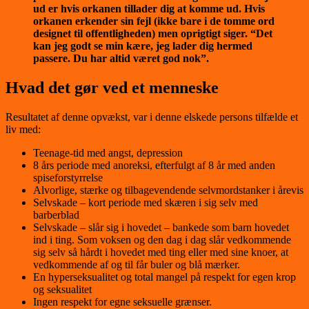
ud er hvis orkanen tillader dig at komme ud. Hvis
orkanen erkender sin fejl (ikke bare i de tomme ord
designet til offentligheden) men oprigtigt siger. “Det
kan jeg godt se min kære, jeg lader dig hermed
passere. Du har altid været god nok”.
Hvad det gør ved et menneske
Resultatet af denne opvækst, var i denne elskede persons tilfælde et
liv med:
Teenage-tid med angst, depression
8 års periode med anoreksi, efterfulgt af 8 år med anden
spiseforstyrrelse
Alvorlige, stærke og tilbagevendende selvmordstanker i årevis
Selvskade – kort periode med skæren i sig selv med
barberblad
Selvskade – slår sig i hovedet – bankede som barn hovedet
ind i ting. Som voksen og den dag i dag slår vedkommende
sig selv så hårdt i hovedet med ting eller med sine knoer, at
vedkommende af og til får buler og blå mærker.
En hyperseksualitet og total mangel på respekt for egen krop
og seksualitet
Ingen respekt for egne seksuelle grænser.