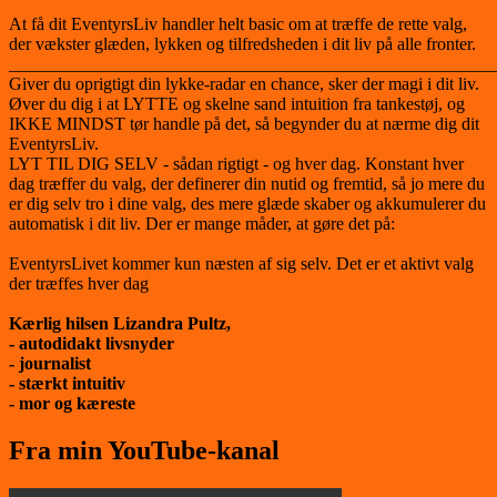
At få dit EventyrsLiv handler helt basic om at træffe de rette valg,
der vækster glæden, lykken og tilfredsheden i dit liv på alle fronter.
_______________________________________________________
Giver du oprigtigt din lykke-radar en chance, sker der magi i dit liv.
Øver du dig i at LYTTE og skelne sand intuition fra tankestøj, og
IKKE MINDST tør handle på det, så begynder du at nærme dig dit
EventyrsLiv.
LYT TIL DIG SELV - sådan rigtigt - og hver dag. Konstant hver
dag træffer du valg, der definerer din nutid og fremtid, så jo mere du
er dig selv tro i dine valg, des mere glæde skaber og akkumulerer du
automatisk i dit liv. Der er mange måder, at gøre det på:
EventyrsLivet kommer kun næsten af sig selv. Det er et aktivt valg
der træffes hver dag
Kærlig hilsen Lizandra Pultz,
- autodidakt livsnyder
- journalist
- stærkt intuitiv
- mor og kæreste
Fra min YouTube-kanal