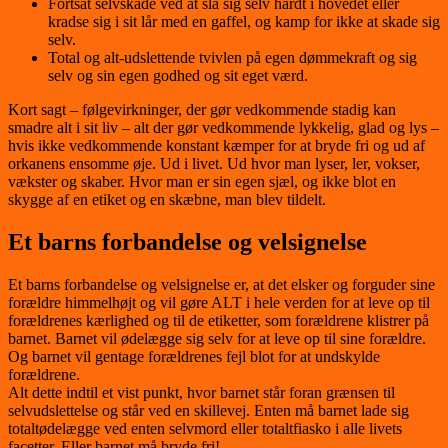
Fortsat selvskade ved at slå sig selv hårdt i hovedet eller
kradse sig i sit lår med en gaffel, og kamp for ikke at skade sig
selv.
Total og alt-udslettende tvivlen på egen dømmekraft og sig
selv og sin egen godhed og sit eget værd.
Kort sagt – følgevirkninger, der gør vedkommende stadig kan
smadre alt i sit liv – alt der gør vedkommende lykkelig, glad og lys –
hvis ikke vedkommende konstant kæmper for at bryde fri og ud af
orkanens ensomme øje. Ud i livet. Ud hvor man lyser, ler, vokser,
vækster og skaber. Hvor man er sin egen sjæl, og ikke blot en
skygge af en etiket og en skæbne, man blev tildelt.
Et barns forbandelse og velsignelse
Et barns forbandelse og velsignelse er, at det elsker og forguder sine
forældre himmelhøjt og vil gøre ALT i hele verden for at leve op til
forældrenes kærlighed og til de etiketter, som forældrene klistrer på
barnet. Barnet vil ødelægge sig selv for at leve op til sine forældre.
Og barnet vil gentage forældrenes fejl blot for at undskylde
forældrene.
Alt dette indtil et vist punkt, hvor barnet står foran grænsen til
selvudslettelse og står ved en skillevej. Enten må barnet lade sig
totaltødelægge ved enten selvmord eller totaltfiasko i alle livets
facetter. Eller barnet må bryde fri!