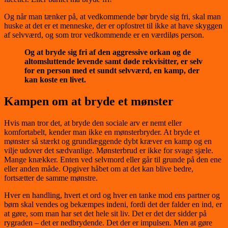
Og når man tænker på, at vedkommende bør bryde sig fri, skal man
huske at det er et menneske, der er opfostret til ikke at have skyggen
af selvværd, og som tror vedkommende er en værdiløs person.
Og at bryde sig fri af den aggressive orkan og de
altomsluttende levende samt døde rekvisitter, er selv
for en person med et sundt selvværd, en kamp, der
kan koste en livet.
Kampen om at bryde et mønster
Hvis man tror det, at bryde den sociale arv er nemt eller
komfortabelt, kender man ikke en mønsterbryder. At bryde et
mønster så stærkt og grundlæggende dybt kræver en kamp og en
vilje udover det sædvanlige. Mønsterbrud er ikke for svage sjæle.
Mange knækker. Enten ved selvmord eller går til grunde på den ene
eller anden måde. Opgiver håbet om at det kan blive bedre,
fortsætter de samme mønstre.
Hver en handling, hvert et ord og hver en tanke mod ens partner og
børn skal vendes og bekæmpes indeni, fordi det der falder en ind, er
at gøre, som man har set det hele sit liv. Det er det der sidder på
rygraden – det er nedbrydende. Det der er impulsen. Men at gøre