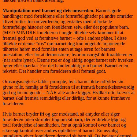
nakken med en blank afvisning.
Manipulation med barnet og dets omverden.
Barnets gode
handlinger mod forældrene eller fortræffeligheder på andre områder
i livet forties for omverdenen, og erstattes med at fortælle
fortræffelige historier om forælderen selv, eller det populære barn.
(MED MINDRE forælderen i nogle tilfælde selv kommer til at
fremstå god ved at fremhæve barnet – ofte i andres påhør. I disse
tilfælde er denne “ros” om barnet dog kun noget de imponerede
tilhørere hører, med formålet enten at tage æren for barnets
præstation, eller for at demonstrere, hvor omsorgsfuld forælderen er
(når andre lytter). Denne ros er dog aldrig noget barnet selv hverken
hører eller mærker. For det handler aldrig om barnet. Barnet er en
rekvisit. Det handler om forælderen skal fremstå godt.
Omsorgsnægtelse falder prompte, hvis barnet ikke udfylder sin
givne rolle, nemlig at få forælderen til at fremstå bemærkelsesværdig
god og fremragende – NÅR alle andre kigger. Hvilket ofte kræver at
barnet skal fremstå semidårligt eller dårligt, for at kunne fremhæve
forælderen.
Hvis barnet bryder fri og gør modstand, så antyder eller siger
forælderen uden skrupler ting om sit barn, der er direkte løgn og
total fordrejelse af sandheden, for at opnå kontrol over barnet og
sikre sig kontrol over andres opfattelse af barnet. En usynlig
mundkurv giver forælderen dermed sit barn på. Og isolerer dermed