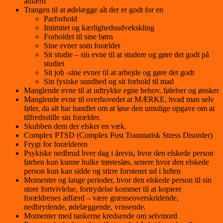
adfærd
Trangen til at ødelægge alt der er godt for en
Parforhold
Intimitet og kærlighedsudvekskling
Forholdet til sine børn
Sine evner som forælder
Sit studie – sin evne til at studere og gøre det godt på
studiet
Sit job -sine evner til at arbejde og gøre det godt
Sin fysiske sundhed og sit forhold til mad
Manglende evne til at udtrykke egne behov, følelser og ønsker
Manglende evne til overhovedet at MÆRKE, hvad man selv
føler, da alt har handlet om at løse den umulige opgave om at
tilfredsstille sin forælder.
Skubben dem der elsker en væk.
Complex PTSD (Complex Post Traumatisk Stress Disorder)
Frygt for forælderen
Psykiske nedbrud hver dag i årevis, hvor den elskede person
førhen kun kunne hulke trøstesløs, senere hvor den elskede
person kun kan sidde og stirre forstenet ud i luften
Momenter og lange perioder, hvor den elskede person til sin
store fortvivlelse, fortrydelse kommer til at kopiere
forældrenes adfærd – være grænseoverskridende,
nedbrydende, ødelæggende, vrissende.
Momenter med tankerne kredsende om selvmord