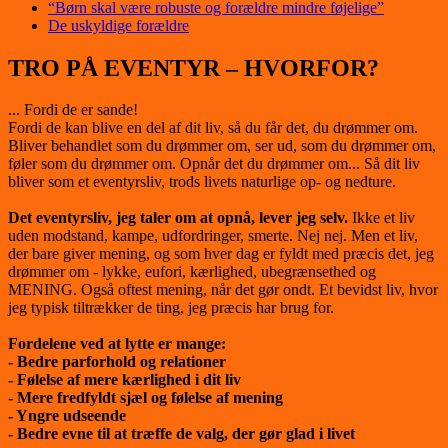
“Børn skal være robuste og forældre mindre føjelige”
De uskyldige forældre
TRO PÅ EVENTYR – HVORFOR?
... Fordi de er sande!
Fordi de kan blive en del af dit liv, så du får det, du drømmer om.
Bliver behandlet som du drømmer om, ser ud, som du drømmer om,
føler som du drømmer om. Opnår det du drømmer om... Så dit liv
bliver som et eventyrsliv, trods livets naturlige op- og nedture.
Det eventyrsliv, jeg taler om at opnå, lever jeg selv.
Ikke et liv
uden modstand, kampe, udfordringer, smerte. Nej nej. Men et liv,
der bare giver mening, og som hver dag er fyldt med præcis det, jeg
drømmer om - lykke, eufori, kærlighed, ubegrænsethed og
MENING. Også oftest mening, når det gør ondt. Et bevidst liv, hvor
jeg typisk tiltrækker de ting, jeg præcis har brug for.
Fordelene ved at lytte er mange:
- Bedre parforhold og relationer
- Følelse af mere kærlighed i dit liv
- Mere fredfyldt sjæl og følelse af mening
- Yngre udseende
- Bedre evne til at træffe de valg, der gør glad i livet