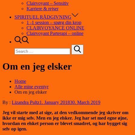
Clairvoyant – Sensitiv
Karriere & rejser
SPIRITUEL RÅDGIVNING
1 -1 session – spørg din krop
CLAIRVOYANCE ONLINE
Clairvoyant Parterapi – online
Search
for:
Om en jeg elsker
Home
Alle mine eventyr
Om en jeg elsker
By :
Lizandra Pultz
1. January 2018
30. March 2019
Jeg vil starte med at sige, at den vedkommende jeg skriver om
ikke er mig selv. Men en jeg elsker.
Jeg har set med egne øjne,
hvordan en elsket person er blevet smadret, og har bygget sig
selv op igen.