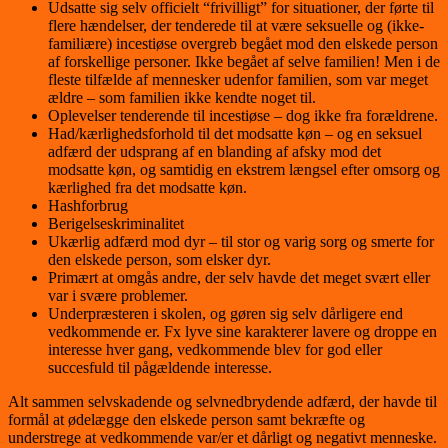
Udsatte sig selv officielt “frivilligt” for situationer, der førte til
flere hændelser, der tenderede til at være seksuelle og (ikke-
familiære) incestiøse overgreb begået mod den elskede person
af forskellige personer. Ikke begået af selve familien! Men i de
fleste tilfælde af mennesker udenfor familien, som var meget
ældre – som familien ikke kendte noget til.
Oplevelser tenderende til incestiøse – dog ikke fra forældrene.
Had/kærlighedsforhold til det modsatte køn – og en seksuel
adfærd der udsprang af en blanding af afsky mod det
modsatte køn, og samtidig en ekstrem længsel efter omsorg og
kærlighed fra det modsatte køn.
Hashforbrug
Berigelseskriminalitet
Ukærlig adfærd mod dyr – til stor og varig sorg og smerte for
den elskede person, som elsker dyr.
Primært at omgås andre, der selv havde det meget svært eller
var i svære problemer.
Underpræsteren i skolen, og gøren sig selv dårligere end
vedkommende er. Fx lyve sine karakterer lavere og droppe en
interesse hver gang, vedkommende blev for god eller
succesfuld til pågældende interesse.
Alt sammen selvskadende og selvnedbrydende adfærd, der havde til
formål at ødelægge den elskede person samt bekræfte og
understrege at vedkommende var/er et dårligt og negativt menneske.