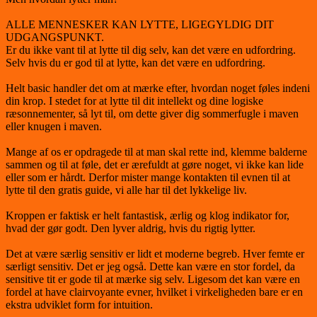
ALLE MENNESKER KAN LYTTE, LIGEGYLDIG DIT
UDGANGSPUNKT.
Er du ikke vant til at lytte til dig selv, kan det være en udfordring.
Selv hvis du er god til at lytte, kan det være en udfordring.
Helt basic handler det om at mærke efter, hvordan noget føles indeni
din krop. I stedet for at lytte til dit intellekt og dine logiske
ræsonnementer, så lyt til, om dette giver dig sommerfugle i maven
eller knugen i maven.
Mange af os er opdragede til at man skal rette ind, klemme balderne
sammen og til at føle, det er ærefuldt at gøre noget, vi ikke kan lide
eller som er hårdt. Derfor mister mange kontakten til evnen til at
lytte til den gratis guide, vi alle har til det lykkelige liv.
Kroppen er faktisk er helt fantastisk, ærlig og klog indikator for,
hvad der gør godt. Den lyver aldrig, hvis du rigtig lytter.
Det at være særlig sensitiv er lidt et moderne begreb. Hver femte er
særligt sensitiv. Det er jeg også. Dette kan være en stor fordel, da
sensitive tit er gode til at mærke sig selv. Ligesom det kan være en
fordel at have clairvoyante evner, hvilket i virkeligheden bare er en
ekstra udviklet form for intuition.