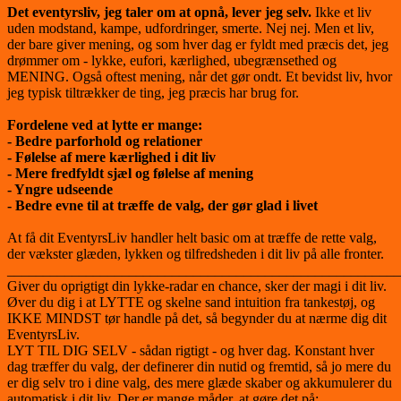
Det eventyrsliv, jeg taler om at opnå, lever jeg selv.
Ikke et liv
uden modstand, kampe, udfordringer, smerte. Nej nej. Men et liv,
der bare giver mening, og som hver dag er fyldt med præcis det, jeg
drømmer om - lykke, eufori, kærlighed, ubegrænsethed og
MENING. Også oftest mening, når det gør ondt. Et bevidst liv, hvor
jeg typisk tiltrækker de ting, jeg præcis har brug for.
Fordelene ved at lytte er mange:
- Bedre parforhold og relationer
- Følelse af mere kærlighed i dit liv
- Mere fredfyldt sjæl og følelse af mening
- Yngre udseende
- Bedre evne til at træffe de valg, der gør glad i livet
At få dit EventyrsLiv handler helt basic om at træffe de rette valg,
der vækster glæden, lykken og tilfredsheden i dit liv på alle fronter.
_______________________________________________________
Giver du oprigtigt din lykke-radar en chance, sker der magi i dit liv.
Øver du dig i at LYTTE og skelne sand intuition fra tankestøj, og
IKKE MINDST tør handle på det, så begynder du at nærme dig dit
EventyrsLiv.
LYT TIL DIG SELV - sådan rigtigt - og hver dag. Konstant hver
dag træffer du valg, der definerer din nutid og fremtid, så jo mere du
er dig selv tro i dine valg, des mere glæde skaber og akkumulerer du
automatisk i dit liv. Der er mange måder, at gøre det på: