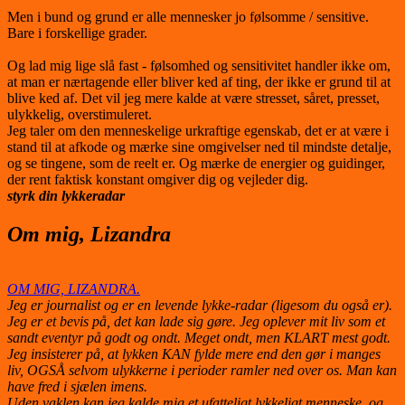
Men i bund og grund er alle mennesker jo følsomme / sensitive.
Bare i forskellige grader.
Og lad mig lige slå fast - følsomhed og sensitivitet handler ikke om,
at man er nærtagende eller bliver ked af ting, der ikke er grund til at
blive ked af. Det vil jeg mere kalde at være stresset, såret, presset,
ulykkelig, overstimuleret.
Jeg taler om den menneskelige urkraftige egenskab, det er at være i
stand til at afkode og mærke sine omgivelser ned til mindste detalje,
og se tingene, som de reelt er. Og mærke de energier og guidinger,
der rent faktisk konstant omgiver dig og vejleder dig.
styrk din lykkeradar
Om mig, Lizandra
OM MIG, LIZANDRA.
Jeg er journalist og er en levende lykke-radar (ligesom du også er).
Jeg er et bevis på, det kan lade sig gøre. Jeg oplever mit liv som et
sandt eventyr på godt og ondt. Meget ondt, men KLART mest godt.
Jeg insisterer på, at lykken KAN fylde mere end den gør i manges
liv, OGSÅ selvom ulykkerne i perioder ramler ned over os. Man kan
have fred i sjælen imens.
Uden vaklen kan jeg kalde mig et ufatteligt lykkeligt menneske, og