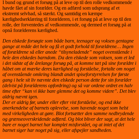
I bund og grund et forsøg på at leve op til den rolle vedkommende
havde fået af sin forælder. Og en adfærd som udsprang af et
ekstremt selvhad, så stærkt. Og samtidig en kæmpe
kærlighedserklæring til forælderen, i et forsøg på at leve op til den
rolle, der forventedes af vedkommende, og dermed et forsøg på at
opnå forælderens kærlighed.
Den elskede forsøgte som både barn, teenager og voksen gentagne
gange at redde det hele og få et godt forhold til forældrene…
Ingen
af forældrene så eller anede “tilsyneladende” noget ovenstående i
hele den elskedes barndom. Da den elskede som voksen, som et led
i det sidste af de årelange forsøg på, at komme tæt på sine forældre i
håbet om at mærke deres kærlighed og forståelse, fortalte om noget
af ovenstående omkring blandt andet spiseforstyrrelsen for første
gang i hele sit liv nævnte den elskede person dette for sin forælder
(delvist på forælderens opfordring) og så var ordene ordret en halv
time efter “kan vi ikke bare glemme det og komme videre”. Det blev
aldrig nævnt igen.
Der er aldrig før, under eller efter vist forståelse, og end ikke
anerkendelse af barnets oplevelse, som havende noget som helst
med virkeligheden at gøre. Blot fortsætter den samme nedbrydende
og grænseoverskridende adfærd. Og blot bliver der sagt, at det hele
bare er noget barnet har komplet misforstået, og at intet af det
barnet siger har noget på sig, eller afspejler sandheden.