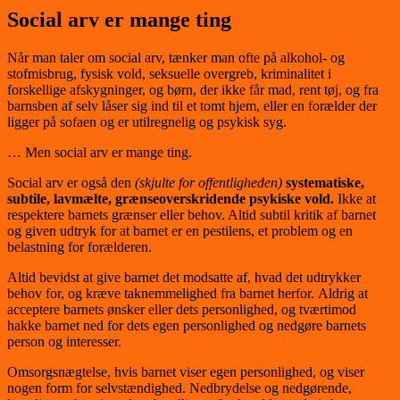
Social arv er mange ting
Når man taler om social arv, tænker man ofte på alkohol- og
stofmisbrug, fysisk vold, seksuelle overgreb, kriminalitet i
forskellige afskygninger, og børn, der ikke får mad, rent tøj, og fra
barnsben af selv låser sig ind til et tomt hjem, eller en forælder der
ligger på sofaen og er utilregnelig og psykisk syg.
… Men social arv er mange ting.
Social arv er også den
(skjulte for offentligheden)
systematiske,
subtile, lavmælte, grænseoverskridende psykiske vold.
Ikke at
respektere barnets grænser eller behov. Altid subtil kritik af barnet
og given udtryk for at barnet er en pestilens, et problem og en
belastning for forælderen.
Altid bevidst at give barnet det modsatte af, hvad det udtrykker
behov for, og kræve taknemmelighed fra barnet herfor. Aldrig at
acceptere barnets ønsker eller dets personlighed, og tværtimod
hakke barnet ned for dets egen personlighed og nedgøre barnets
person og interesser.
Omsorgsnægtelse, hvis barnet viser egen personlighed, og viser
nogen form for selvstændighed. Nedbrydelse og nedgørende,