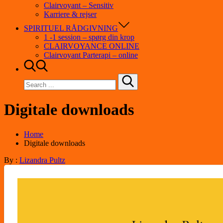
Clairvoyant – Sensitiv
Karriere & rejser
SPIRITUEL RÅDGIVNING
1 -1 session – spørg din krop
CLAIRVOYANCE ONLINE
Clairvoyant Parterapi – online
Search
for:
Digitale downloads
Home
Digitale downloads
By :
Lizandra Pultz