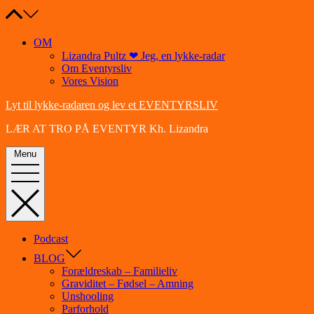
Skip
to
content
OM
Lizandra Pultz ❤ Jeg, en lykke-radar
Om Eventyrsliv
Vores Vision
Lyt til lykke-radaren og lev et EVENTYRSLIV
LÆR AT TRO PÅ EVENTYR Kh. Lizandra
Menu
Podcast
BLOG
Forældreskab – Familieliv
Graviditet – Fødsel – Amning
Unshooling
Parforhold