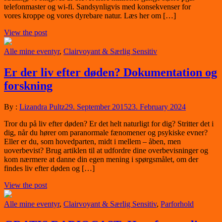
telefonmaster og wi-fi. Sandsynligvis med konsekvenser for
vores kroppe og vores dyrebare natur. Læs her om […]
View the post
Alle mine eventyr
,
Clairvoyant & Særlig Sensitiv
Er der liv efter døden? Dokumentation og
forskning
By :
Lizandra Pultz
29. September 2015
23. February 2024
Tror du på liv efter døden? Er det helt naturligt for dig? Stritter det i
dig, når du hører om paranormale fænomener og psykiske evner?
Eller er du, som hovedparten, midt i mellem – åben, men
uoverbevist? Brug artiklen til at udfordre dine overbevisninger og
kom nærmere at danne din egen mening i spørgsmålet, om der
findes liv efter døden og […]
View the post
Alle mine eventyr
,
Clairvoyant & Særlig Sensitiv
,
Parforhold