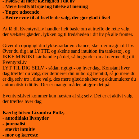
- Følelse af mere kærlighed i dit liv
- Mere fredfyldt sjæl og følelse af mening
- Yngre udseende
- Bedre evne til at træffe de valg, der gør glad i livet
At få dit EventyrsLiv handler helt basic om at træffe de rette valg,
der vækster glæden, lykken og tilfredsheden i dit liv på alle fronter.
_______________________________________________________
Giver du oprigtigt din lykke-radar en chance, sker der magi i dit liv.
Øver du dig i at LYTTE og skelne sand intuition fra tankestøj, og
IKKE MINDST tør handle på det, så begynder du at nærme dig dit
EventyrsLiv.
LYT TIL DIG SELV - sådan rigtigt - og hver dag. Konstant hver
dag træffer du valg, der definerer din nutid og fremtid, så jo mere du
er dig selv tro i dine valg, des mere glæde skaber og akkumulerer du
automatisk i dit liv. Der er mange måder, at gøre det på:
EventyrsLivet kommer kun næsten af sig selv. Det er et aktivt valg
der træffes hver dag
Kærlig hilsen Lizandra Pultz,
- autodidakt livsnyder
- journalist
- stærkt intuitiv
- mor og kæreste