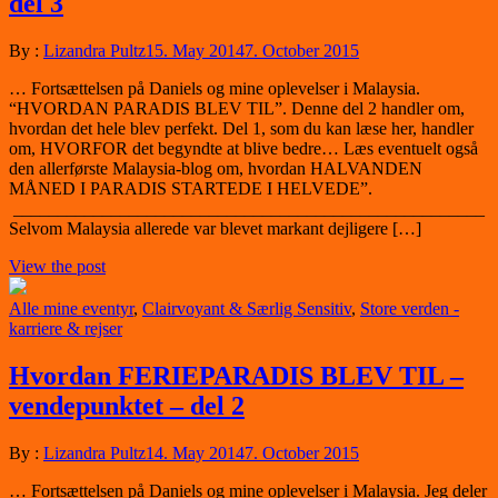
del 3
By :
Lizandra Pultz
15. May 2014
7. October 2015
… Fortsættelsen på Daniels og mine oplevelser i Malaysia.
“HVORDAN PARADIS BLEV TIL”. Denne del 2 handler om,
hvordan det hele blev perfekt. Del 1, som du kan læse her, handler
om, HVORFOR det begyndte at blive bedre… Læs eventuelt også
den allerførste Malaysia-blog om, hvordan HALVANDEN
MÅNED I PARADIS STARTEDE I HELVEDE”.
_____________________________________________________
Selvom Malaysia allerede var blevet markant dejligere […]
View the post
Alle mine eventyr
,
Clairvoyant & Særlig Sensitiv
,
Store verden -
karriere & rejser
Hvordan FERIEPARADIS BLEV TIL –
vendepunktet – del 2
By :
Lizandra Pultz
14. May 2014
7. October 2015
… Fortsættelsen på Daniels og mine oplevelser i Malaysia. Jeg deler