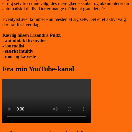
er dig selv tro i dine valg, des mere glæde skaber og akkumulerer du
automatisk i dit liv. Der er mange måder, at gøre det på:
EventyrsLivet kommer kun næsten af sig selv. Det er et aktivt valg
der træffes hver dag
Kærlig hilsen Lizandra Pultz,
- autodidakt livsnyder
- journalist
- stærkt intuitiv
- mor og kæreste
Fra min YouTube-kanal