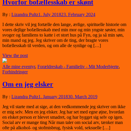
Hvorfor bofællesskab er skønt
By :
Lizandra Pultz
1. July 2018
23. February 2024
I dette skriv vil jeg fortælle den lange, ærlige, spirituelle historie om
vores dejlige bofællesskab med min mor og min yngste søster, min
svoger og familiens to katte i et stort hus på Fyn, og ja så min søn,
min mand og jeg. Jeg skriver om de ting, der bragte vores
bofællesskab til verden, og om alle de synlige og […]
View the post
Alle mine eventyr
,
Forældreskab - Familieliv - Mit Moderhjerte
,
Forhindringer
Om en jeg elsker
By :
Lizandra Pultz
1. January 2018
30. March 2019
Jeg vil starte med at sige, at den vedkommende jeg skriver om ikke
er mig selv. Men en jeg elsker. Jeg har set med egne øjne, hvordan
en elsket person er blevet smadret, og har bygget sig selv op igen.
Social arv er mange ting Når man taler om social arv, tænker man
ofte på alkohol- og stofmisbrug, fysisk vold, seksuelle […]