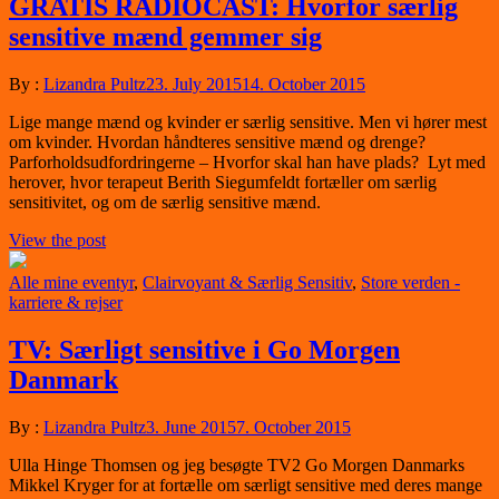
GRATIS RADIOCAST: Hvorfor særlig
sensitive mænd gemmer sig
By :
Lizandra Pultz
23. July 2015
14. October 2015
Lige mange mænd og kvinder er særlig sensitive. Men vi hører mest
om kvinder. Hvordan håndteres sensitive mænd og drenge?
Parforholdsudfordringerne – Hvorfor skal han have plads? Lyt med
herover, hvor terapeut Berith Siegumfeldt fortæller om særlig
sensitivitet, og om de særlig sensitive mænd.
View the post
Alle mine eventyr
,
Clairvoyant & Særlig Sensitiv
,
Store verden -
karriere & rejser
TV: Særligt sensitive i Go Morgen
Danmark
By :
Lizandra Pultz
3. June 2015
7. October 2015
Ulla Hinge Thomsen og jeg besøgte TV2 Go Morgen Danmarks
Mikkel Kryger for at fortælle om særligt sensitive med deres mange