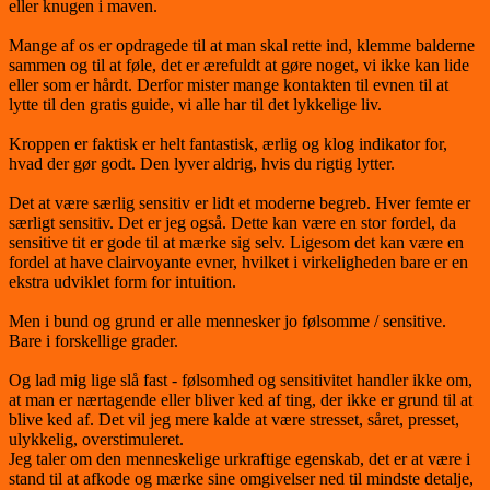
eller knugen i maven.
Mange af os er opdragede til at man skal rette ind, klemme balderne
sammen og til at føle, det er ærefuldt at gøre noget, vi ikke kan lide
eller som er hårdt. Derfor mister mange kontakten til evnen til at
lytte til den gratis guide, vi alle har til det lykkelige liv.
Kroppen er faktisk er helt fantastisk, ærlig og klog indikator for,
hvad der gør godt. Den lyver aldrig, hvis du rigtig lytter.
Det at være særlig sensitiv er lidt et moderne begreb. Hver femte er
særligt sensitiv. Det er jeg også. Dette kan være en stor fordel, da
sensitive tit er gode til at mærke sig selv. Ligesom det kan være en
fordel at have clairvoyante evner, hvilket i virkeligheden bare er en
ekstra udviklet form for intuition.
Men i bund og grund er alle mennesker jo følsomme / sensitive.
Bare i forskellige grader.
Og lad mig lige slå fast - følsomhed og sensitivitet handler ikke om,
at man er nærtagende eller bliver ked af ting, der ikke er grund til at
blive ked af. Det vil jeg mere kalde at være stresset, såret, presset,
ulykkelig, overstimuleret.
Jeg taler om den menneskelige urkraftige egenskab, det er at være i
stand til at afkode og mærke sine omgivelser ned til mindste detalje,