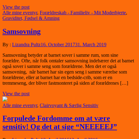
View the post
Alle mine eventyr
,
Forældreskab - Familieliv - Mit Moderhjerte
,
Graviditet, Fødsel & Amning
Samsovning
By :
Lizandra Pultz
16. October 2017
31. March 2019
Samsovning betyder at barnet sover i samme rum, som sine
forældre. Ofte, når folk omtaler samsovning indebærer det at barnet
også sover i samme seng som forældrene. Men det er også
samsovning, når barnet har sin egen seng i samme værelse som
forældrene, eller at barnet har en bedside-crib, som er en
tremmeseng, der bliver fastmonteret på siden af forældrenes […]
View the post
Alle mine eventyr
,
Clairvoyant & Særlig Sensitiv
Forpulede Fordomme om at være
sensitiv! Og det at sige “NEEEEEJ”