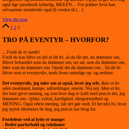
også lige paradisisk lykkelig. MEEEN… For pokker hvor kan
selvsamme sensitivitet også få verden til […]
View the post
Posts
1
2
3
pagination
TRO PÅ EVENTYR – HVORFOR?
... Fordi de er sande!
Fordi de kan blive en del af dit liv, så du får det, du drømmer om.
Bliver behandlet som du drømmer om, ser ud, som du drømmer om,
føler som du drømmer om. Opnår det du drømmer om... Så dit liv
bliver som et eventyrsliv, trods livets naturlige op- og nedture.
Det eventyrsliv, jeg taler om at opnå, lever jeg selv.
Ikke et liv
uden modstand, kampe, udfordringer, smerte. Nej nej. Men et liv,
der bare giver mening, og som hver dag er fyldt med præcis det, jeg
drømmer om - lykke, eufori, kærlighed, ubegrænsethed og
MENING. Også oftest mening, når det gør ondt. Et bevidst liv, hvor
jeg typisk tiltrækker de ting, jeg præcis har brug for.
Fordelene ved at lytte er mange:
- Bedre parforhold og relationer