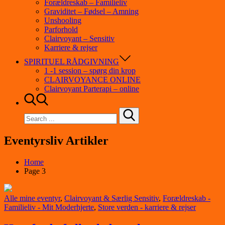
Forældreskab – Familieliv
Graviditet – Fødsel – Amning
Unshooling
Parforhold
Clairvoyant – Sensitiv
Karriere & rejser
SPIRITUEL RÅDGIVNING
1 -1 session – spørg din krop
CLAIRVOYANCE ONLINE
Clairvoyant Parterapi – online
Search
for:
Eventyrsliv Artikler
Home
Page 3
Alle mine eventyr
,
Clairvoyant & Særlig Sensitiv
,
Forældreskab -
Familieliv - Mit Moderhjerte
,
Store verden - karriere & rejser