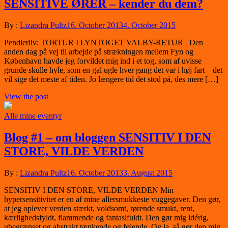
SENSITIVE ØRER – kender du dem?
By :
Lizandra Pultz
16. October 2013
4. October 2015
Pendlerliv: TORTUR I LYNTOGET VALBY-RETUR Den
anden dag på vej til arbejde på strækningen mellem Fyn og
København havde jeg forvildet mig ind i et tog, som af uvisse
grunde skulle hyle, som en gal ugle hver gang det var i høj fart – det
vil sige det meste af tiden. Jo længere tid det stod på, des mere […]
View the post
Alle mine eventyr
Blog #1 – om bloggen SENSITIV I DEN
STORE, VILDE VERDEN
By :
Lizandra Pultz
16. October 2013
3. August 2015
SENSITIV I DEN STORE, VILDE VERDEN Min
hypersensitivitet er en af mine allersmukkeste vuggegaver. Den gør,
at jeg oplever verden stærkt, voldsomt, rørende smukt, rent,
kærlighedsfyldt, flammende og fantasifuldt. Den gør mig idérig,
ubegrænset og abstrakt tænkende og følende. Og ja, så gør den mig