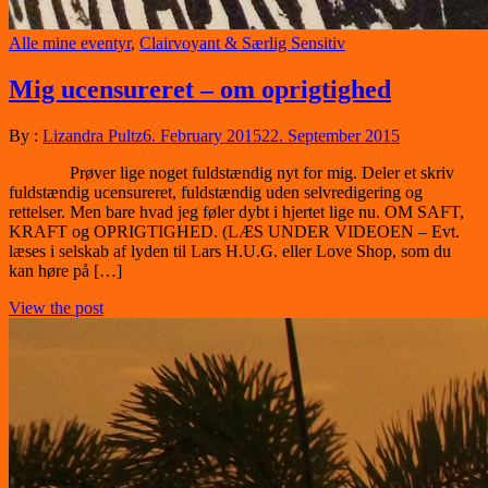
Alle mine eventyr
,
Clairvoyant & Særlig Sensitiv
Mig ucensureret – om oprigtighed
By :
Lizandra Pultz
6. February 2015
22. September 2015
Prøver lige noget fuldstændig nyt for mig. Deler et skriv
fuldstændig ucensureret, fuldstændig uden selvredigering og
rettelser. Men bare hvad jeg føler dybt i hjertet lige nu. OM SAFT,
KRAFT og OPRIGTIGHED. (LÆS UNDER VIDEOEN – Evt.
læses i selskab af lyden til Lars H.U.G. eller Love Shop, som du
kan høre på […]
View the post