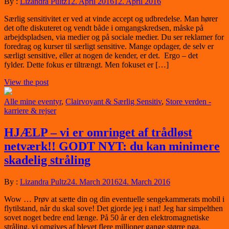
By :
Lizandra Pultz
12. April 2016
12. April 2016
Særlig sensitivitet er ved at vinde accept og udbredelse. Man hører
det ofte diskuteret og vendt både i omgangskredsen, måske på
arbejdspladsen, via medier og på sociale medier. Du ser reklamer for
foredrag og kurser til særligt sensitive. Mange opdager, de selv er
særligt sensitive, eller at nogen de kender, er det. Ergo – det
fylder. Dette fokus er tiltrængt. Men fokuset er […]
View the post
Alle mine eventyr
,
Clairvoyant & Særlig Sensitiv
,
Store verden -
karriere & rejser
HJÆLP – vi er omringet af trådløst
netværk!! GODT NYT: du kan minimere
skadelig stråling
By :
Lizandra Pultz
24. March 2016
24. March 2016
Wow … Prøv at sætte din og din eventuelle sengekammerats mobil i
flytilstand, når du skal sove! Det gjorde jeg i nat! Jeg har simpelthen
sovet noget bedre end længe. På 50 år er den elektromagnetiske
stråling, vi omgives af blevet flere millioner gange større pga.