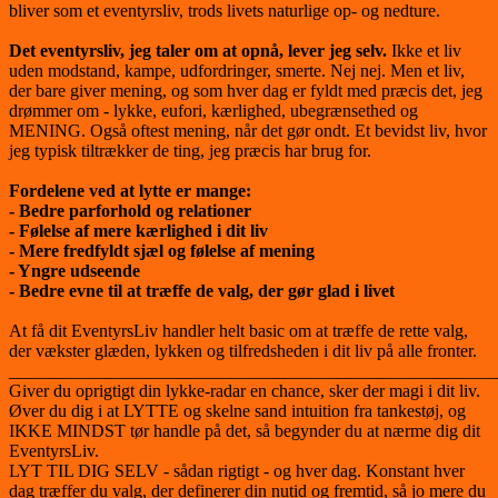
bliver som et eventyrsliv, trods livets naturlige op- og nedture.
Det eventyrsliv, jeg taler om at opnå, lever jeg selv.
Ikke et liv
uden modstand, kampe, udfordringer, smerte. Nej nej. Men et liv,
der bare giver mening, og som hver dag er fyldt med præcis det, jeg
drømmer om - lykke, eufori, kærlighed, ubegrænsethed og
MENING. Også oftest mening, når det gør ondt. Et bevidst liv, hvor
jeg typisk tiltrækker de ting, jeg præcis har brug for.
Fordelene ved at lytte er mange:
- Bedre parforhold og relationer
- Følelse af mere kærlighed i dit liv
- Mere fredfyldt sjæl og følelse af mening
- Yngre udseende
- Bedre evne til at træffe de valg, der gør glad i livet
At få dit EventyrsLiv handler helt basic om at træffe de rette valg,
der vækster glæden, lykken og tilfredsheden i dit liv på alle fronter.
_______________________________________________________
Giver du oprigtigt din lykke-radar en chance, sker der magi i dit liv.
Øver du dig i at LYTTE og skelne sand intuition fra tankestøj, og
IKKE MINDST tør handle på det, så begynder du at nærme dig dit
EventyrsLiv.
LYT TIL DIG SELV - sådan rigtigt - og hver dag. Konstant hver
dag træffer du valg, der definerer din nutid og fremtid, så jo mere du