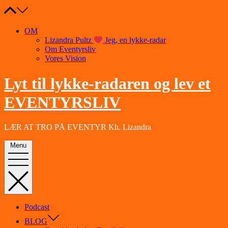
Skip
to
content
OM
Lizandra Pultz
Jeg, en lykke-radar
Om Eventyrsliv
Vores Vision
Lyt til lykke-radaren og lev et
EVENTYRSLIV
LÆR AT TRO PÅ EVENTYR Kh. Lizandra
Menu
Podcast
BLOG