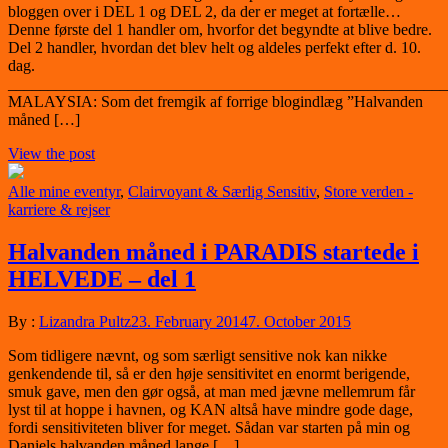
bloggen over i DEL 1 og DEL 2, da der er meget at fortælle…
Denne første del 1 handler om, hvorfor det begyndte at blive bedre.
Del 2 handler, hvordan det blev helt og aldeles perfekt efter d. 10.
dag.
_______________________________________________________
MALAYSIA: Som det fremgik af forrige blogindlæg ”Halvanden
måned […]
View the post
Alle mine eventyr
,
Clairvoyant & Særlig Sensitiv
,
Store verden -
karriere & rejser
Halvanden måned i PARADIS startede i
HELVEDE – del 1
By :
Lizandra Pultz
23. February 2014
7. October 2015
Som tidligere nævnt, og som særligt sensitive nok kan nikke
genkendende til, så er den høje sensitivitet en enormt berigende,
smuk gave, men den gør også, at man med jævne mellemrum får
lyst til at hoppe i havnen, og KAN altså have mindre gode dage,
fordi sensitiviteten bliver for meget. Sådan var starten på min og
Daniels halvanden måned lange […]