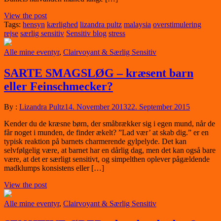
View the post
Tags:
hensyn
kærlighed
lizandra pultz
malaysia
overstimulering
rejse
særlig sensitiv
Sensitiv blog
stress
Alle mine eventyr
,
Clairvoyant & Særlig Sensitiv
SARTE SMAGSLØG – kræsent barn
eller Feinschmecker?
By :
Lizandra Pultz
14. November 2013
22. September 2015
Kender du de kræsne børn, der småbrækker sig i egen mund, når de
får noget i munden, de finder ækelt? ”Lad vær’ at skab dig.” er en
typisk reaktion på barnets charmerende gylpelyde. Det kan
selvfølgelig være, at barnet har en dårlig dag, men det kan også bare
være, at det er særligt sensitivt, og simpelthen oplever pågældende
madklumps konsistens eller […]
View the post
Alle mine eventyr
,
Clairvoyant & Særlig Sensitiv